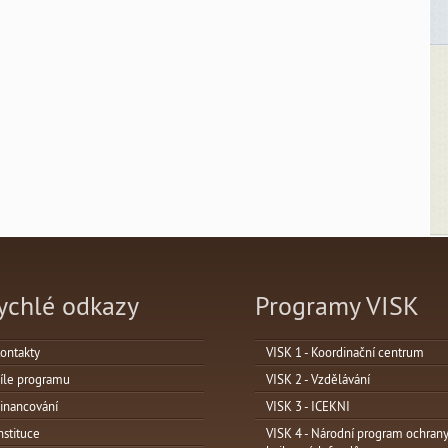
ychlé odkazy
Programy VISK
ontakty
VISK 1 - Koordinační centrum
íle programu
VISK 2 - Vzdělávání
inancování
VISK 3 - ICEKNI
nstituce
VISK 4 - Národní program ochran