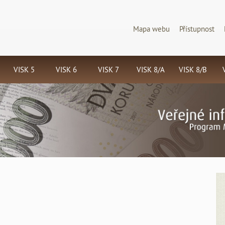
Mapa webu
Přístupnost
VISK 5
VISK 6
VISK 7
VISK 8/A
VISK 8/B
Národní
Národní
Národní
Informační
Jednotná
program
program
program
zdroje
informační
S
retrospektivní
digitálního
digitalizace
brána a
k
konverze
zpřístupnění
a
Centrální
katalogů
vzácných
dlouhodobé
portál
(C
knihoven v
dokumentů
archivace
českých
ČR -
Memoriae
dokumentů
knihoven
n