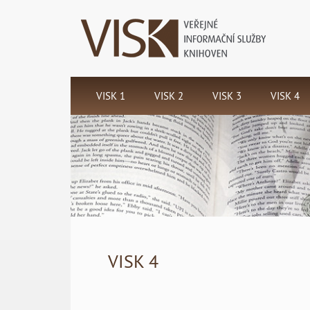
VISK 1
VISK 2
VISK 3
VISK 4
Koordinační
Mimoškolní
Informační
Národní
centrum
vzdělávání
centra
program
programu
knihovníků
veřejných
ochrany
VISK
knihoven -
knihovních
ICEKNI
fondů
VISK 4