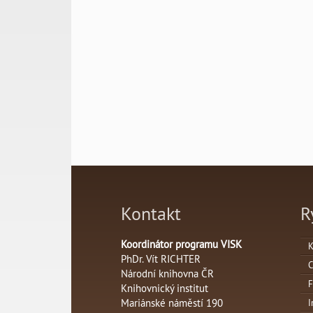
Kontakt
R
Koordinátor programu VISK
K
PhDr. Vít RICHTER
C
Národní knihovna ČR
F
Knihovnický institut
Mariánské náměstí 190
I