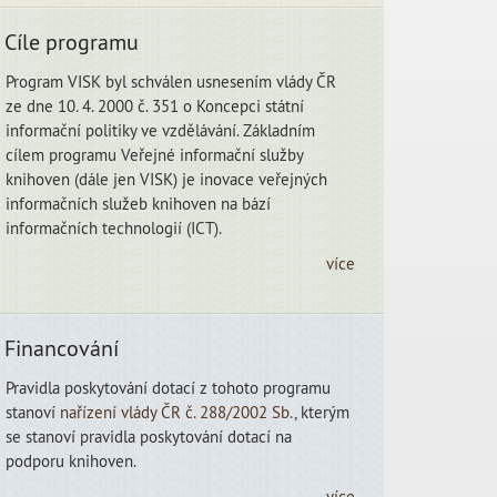
autorit
Cíle programu
Program VISK byl schválen usnesením vlády ČR
ze dne 10. 4. 2000 č. 351 o Koncepci státní
informační politiky ve vzdělávání. Základním
cílem programu Veřejné informační služby
knihoven (dále jen VISK) je inovace veřejných
informačních služeb knihoven na bází
informačních technologií (ICT).
více
Financování
Pravidla poskytování dotací z tohoto programu
stanoví
nařízení vlády ČR č. 288/2002 Sb.
, kterým
se stanoví pravidla poskytování dotací na
podporu knihoven.
více