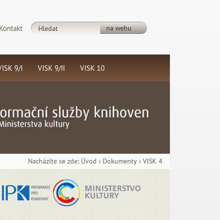
Kontakt
VISK 9/I
VISK 9/II
VISK 10
Rozvoj
Celoživotní
ouborného
a občanské
atalogu
vzdělávání
ČR
v
Nacházíte se zde:
Úvod
›
Dokumenty
›
VISK 4
ASLIN) a
knihovnách
souboru
árodních