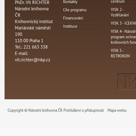
centrum
Kontakty
PhDr. Vít RICHTER
Národní knihovna
VISK 2 -
Cíle programu
ČR
Vzdělávání
Financování
Knihovnický institut
VISK 3 - ICEKN
Instituce
Mariánské náměstí
VISK 4 - Národn
190
program ochra
110 00 Praha 1
knihovních fon
Tel.: 221 663 338
VISK 5 -
E-mail:
RETROKON
vit.richter@nkp.cz
Copyright © Národní knihovna ČR
Prohlášení o přístupnosti
Mapa webu