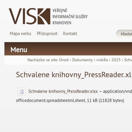
Mapa webu
Přístupnost
Kontakt
Menu
Nacházíte se zde:
Úvod
›
Dokumenty
›
visk8a
›
2025
›
Schv
Schvalene knihovny_PressReader.xl
Schvalene knihovny_PressReader.xlsx
— application/vn
officedocument.spreadsheetml.sheet, 11 kB (11828 bytes)