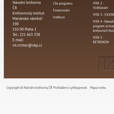
Národní knihovna
VISK 2 -
Cíle programu
ČR
Vzdělávání
Financování
Knihovnický institut
VISK 3 - ICEKN
Instituce
Mariánské náměstí
VISK 4 - Národn
190
program ochra
110 00 Praha 1
knihovních fon
Tel.: 221 663 338
VISK 5 -
E-mail:
RETROKON
vit.richter@nkp.cz
Copyright © Národní knihovna ČR
Prohlášení o přístupnosti
Mapa webu