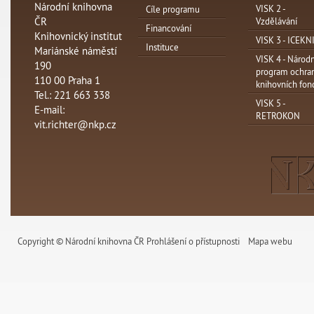
Národní knihovna
VISK 2 -
Cíle programu
ČR
Vzdělávání
Financování
Knihovnický institut
VISK 3 - ICEKN
Instituce
Mariánské náměstí
VISK 4 - Národn
190
program ochra
110 00 Praha 1
knihovních fon
Tel.: 221 663 338
VISK 5 -
E-mail:
RETROKON
vit.richter@nkp.cz
Copyright © Národní knihovna ČR
Prohlášení o přístupnosti
Mapa webu