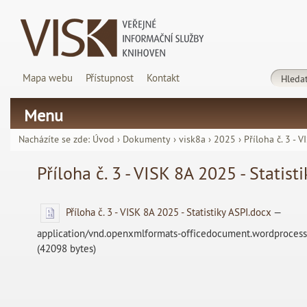
Mapa webu
Přístupnost
Kontakt
Menu
Nacházíte se zde:
Úvod
›
Dokumenty
›
visk8a
›
2025
›
Příloha č. 3 - 
Příloha č. 3 - VISK 8A 2025 - Statist
Příloha č. 3 - VISK 8A 2025 - Statistiky ASPI.docx
—
application/vnd.openxmlformats-officedocument.wordproces
(42098 bytes)