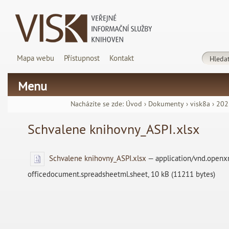
Mapa webu
Přístupnost
Kontakt
Menu
Nacházíte se zde:
Úvod
›
Dokumenty
›
visk8a
›
202
Schvalene knihovny_ASPI.xlsx
Schvalene knihovny_ASPI.xlsx
— application/vnd.openx
officedocument.spreadsheetml.sheet, 10 kB (11211 bytes)