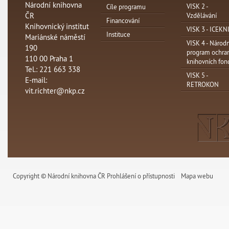
Národní knihovna
VISK 2 -
Cíle programu
ČR
Vzdělávání
Financování
Knihovnický institut
VISK 3 - ICEKN
Instituce
Mariánské náměstí
VISK 4 - Národn
190
program ochra
110 00 Praha 1
knihovních fon
Tel.: 221 663 338
VISK 5 -
E-mail:
RETROKON
vit.richter@nkp.cz
Copyright © Národní knihovna ČR
Prohlášení o přístupnosti
Mapa webu