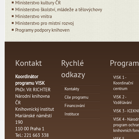
Ministerstvo kultury ČR
Ministerstvo školství, mládeže a tělovýchovy
Ministerstvo vnitra
Ministerstvo pro místní rozvoj
Programy podpory knihoven
Kontakt
Rychlé
Program
odkazy
Koordinátor
VISK 1 -
programu VISK
Koordinační
centrum
Kontakty
PhDr. Vít RICHTER
Národní knihovna
VISK 2 -
Cíle programu
ČR
Vzdělávání
Financování
Knihovnický institut
VISK 3 - ICEKN
Instituce
Mariánské náměstí
VISK 4 - Národn
190
program ochra
110 00 Praha 1
knihovních fon
Tel.: 221 663 338
VISK 5 -