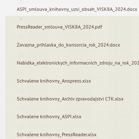
ASPI_smlouva_knihovny_uzsi_obsah_VISK8A_2024.docx
PressReader_smlouva_VISK8A_2024.pdf
Zavazna_prihlaska_do_konsorcia_rok_2024.docx
Nabidka_elektronickych_informacnich_zdroju_na_rok_20
Schvalene knihovny_Anopress.xlsx
Schvalene knihovny_Archiv zpravodajstvi CTK.xlsx
Schvalene knihovny_ASPI.xlsx
Schvalene knihovny_PressReader.xlsx