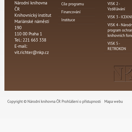
Národní knihovna
VISK 2 -
Cíle programu
ČR
Vzdělávání
Financování
Knihovnický institut
VISK 3 - ICEKN
Instituce
Mariánské náměstí
VISK 4 - Národn
190
program ochra
110 00 Praha 1
knihovních fon
Tel.: 221 663 338
VISK 5 -
E-mail:
RETROKON
vit.richter@nkp.cz
Copyright © Národní knihovna ČR
Prohlášení o přístupnosti
Mapa webu