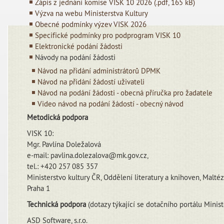
Zápis z jednání komise VISK 10 2026 (.pdf, 165 kB)
Výzva na webu Ministerstva Kultury
Obecné podmínky výzev VISK 2026
Specifické podmínky pro podprogram VISK 10
Elektronické podání žádosti
Návody na podání žádosti
Návod na přidání administrátorů DPMK
Návod na přidání žádostí uživateli
Návod na podání žádosti - obecná příručka pro žadatele
Video návod na podání žádostí - obecný návod
Metodická podpora
VISK 10:
Mgr. Pavlína Doležalová
e-mail: pavlina.dolezalova@mk.gov.cz,
tel.: +420 257 085 357
Ministerstvo kultury ČR, Oddělení literatury a knihoven, Malté
Praha 1
Technická podpora
(dotazy týkající se dotačního portálu Minist
ASD Software, s.r.o.