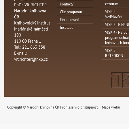
centrum
Kontakty
PhDr. Vít RICHTER
Národní knihovna
VISK 2 -
Cíle programu
ČR
Vzdělávání
Financování
Knihovnický institut
VISK 3 - ICEKN
Instituce
Mariánské náměstí
VISK 4 - Národn
190
program ochra
110 00 Praha 1
knihovních fon
Tel.: 221 663 338
VISK 5 -
E-mail:
RETROKON
vit.richter@nkp.cz
Copyright © Národní knihovna ČR
Prohlášení o přístupnosti
Mapa webu