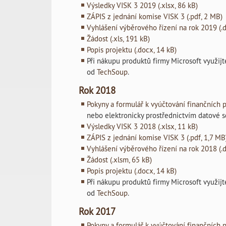
Výsledky VISK 3 2019 (.xlsx, 86 kB)
ZÁPIS z jednání komise VISK 3 (.pdf, 2 MB)
Vyhlášení výběrového řízení na rok 2019 (.d
Žádost (.xls, 191 kB)
Popis projektu (.docx, 14 kB)
Při nákupu produktů firmy Microsoft využi
od
TechSoup
.
Rok 2018
Pokyny a formulář k vyúčtování finančních p
nebo elektronicky prostřednictvím datové 
Výsledky VISK 3 2018
(.xlsx, 11 kB)
ZÁPIS z jednání komise VISK 3 (.pdf, 1,7 MB
Vyhlášení výběrového řízení na rok 2018 (.d
Žádost (.xlsm, 65 kB)
Popis projektu (.docx, 14 kB)
Při nákupu produktů firmy Microsoft využi
od
TechSoup
.
Rok 2017
Pokyny a formulář k vyúčtování finančních p