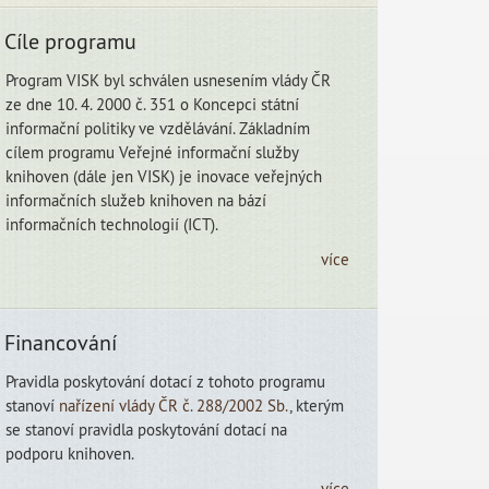
autorit
Cíle programu
Program VISK byl schválen usnesením vlády ČR
ze dne 10. 4. 2000 č. 351 o Koncepci státní
informační politiky ve vzdělávání. Základním
cílem programu Veřejné informační služby
knihoven (dále jen VISK) je inovace veřejných
informačních služeb knihoven na bází
informačních technologií (ICT).
více
Financování
Pravidla poskytování dotací z tohoto programu
stanoví
nařízení vlády ČR č. 288/2002 Sb.
, kterým
se stanoví pravidla poskytování dotací na
podporu knihoven.
více