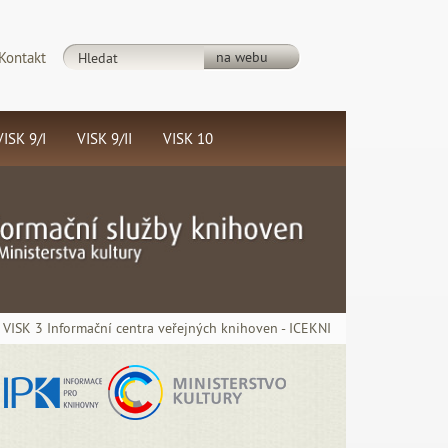
Kontakt
VISK 9/I
VISK 9/II
VISK 10
Rozvoj
Celoživotní
ouborného
a občanské
atalogu
vzdělávání
ČR
v
›
VISK 3 Informační centra veřejných knihoven - ICEKNI
ASLIN) a
knihovnách
souboru
árodních