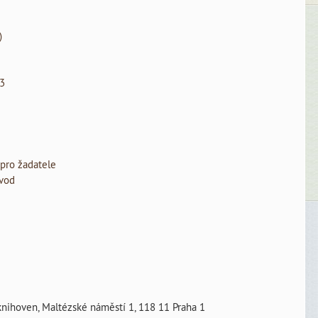
RETROKON
Mundi
ohrožených
)
Series
degradací
 3
Bohemica
kyselého
papíru
KRAMERIUS
 pro žadatele
ávod
 knihoven, Maltézské náměstí 1, 118 11 Praha 1