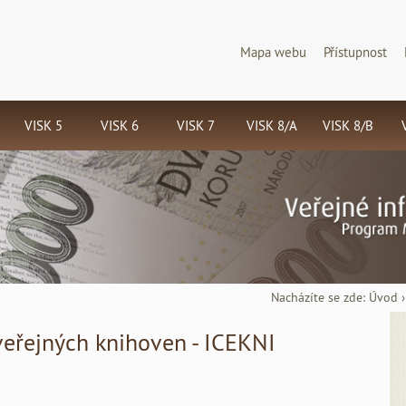
Mapa webu
Přístupnost
VISK 5
VISK 6
VISK 7
VISK 8/A
VISK 8/B
Národní
Národní
Národní
Informační
Jednotná
program
program
program
zdroje
informační
S
retrospektivní
digitálního
digitalizace
brána a
k
konverze
zpřístupnění
a
Centrální
Nacházíte se zde:
Úvod
katalogů
vzácných
dlouhodobé
portál
(C
veřejných knihoven - ICEKNI
knihoven v
dokumentů
archivace
českých
ČR -
Memoriae
dokumentů
knihoven
n