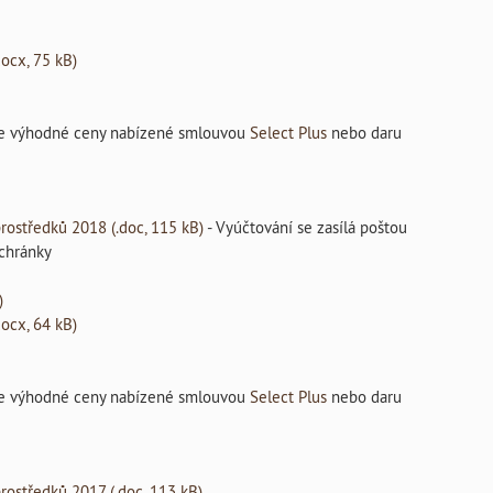
ocx, 75 kB)
jte výhodné ceny nabízené smlouvou
Select Plus
nebo daru
rostředků 2018 (.doc, 115 kB)
- Vyúčtování se zasílá poštou
schránky
)
ocx, 64 kB)
jte výhodné ceny nabízené smlouvou
Select Plus
nebo daru
rostředků 2017 (.doc, 113 kB)