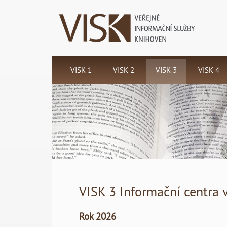
VISK 1
VISK 2
VISK 3
VISK 4
Koordinační
Mimoškolní
Informační
Národní
centrum
vzdělávání
centra
program
programu
knihovníků
veřejných
ochrany
VISK
knihoven -
knihovních
ICEKNI
fondů
VISK 3 Informační centra 
Rok 2026