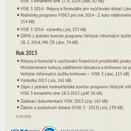
VISK 3 konaného dne 17. 6. 2014 (.doc, 62 kB)
VISK 3 2014 - Pokyny a formuláře pro vyúčtování dotací (.do
Podmínky programu VISK3 pro rok 2014 - 2. kolo výběrového 
214 kB)
VISK 3 2014 - výsledky (.xls, 253 kB)
ZÁPIS z jednání komise programu Veřejné informační služb
28. 2. 2014, MK ČR (.doc, 74 kB)
Rok 2013
Pokyny a formulář k vyúčtování finančních prostředků posk
Ministerstvem kultury, oddělením literatury a knihoven na 
Veřejné informační služby knihoven – VISK 3 (.doc, 115 kB)
Výsledky 2013 (.xls, 242 kB)
Zápis z jednání hodnotitelské komise programu Veřejné inf
VISK 3 konaného dne 18.3.2013 (.pdf, 56 kB)
Zadávací dokumentace VISK 2013 (.zip, 165 kB)
Žádost o poskytnutí dotace (VISK 3 - 2013) (.xls, 139 kB)
15.05.2026