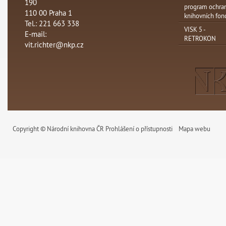
190
program ochra
110 00 Praha 1
knihovních fon
Tel.: 221 663 338
VISK 5 -
E-mail:
RETROKON
vit.richter@nkp.cz
Copyright © Národní knihovna ČR
Prohlášení o přístupnosti
Mapa webu