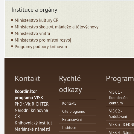
Instituce a orgány
Ministerstvo kultury ČR
Ministerstvo školství, mládeže a tělovýchovy
Ministerstvo vnitra
Ministerstvo pro místní rozvoj
Programy podpory knihoven
Kontakt
Rychlé
Program
odkazy
Koordinátor
VISK 1 -
programu VISK
Koordinační
centrum
Kontakty
PhDr. Vít RICHTER
Národní knihovna
VISK 2 -
Cíle programu
ČR
Vzdělávání
Financování
Knihovnický institut
VISK 3 - ICEKN
Instituce
Mariánské náměstí
VISK 4 - Národn